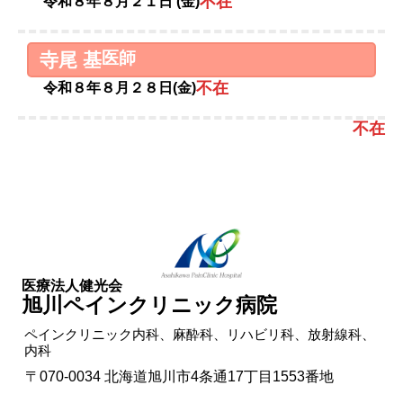
不在
令和８年８月２１日 (金)
医師
寺尾 基
不在
令和８年８月２８日(金)
不在
医療法人健光会
旭川ペイン
クリニック
病院
ペインクリニック内科、麻酔科、
リハビリ科、
放射線科、
内科
〒070-0034
北海道旭川市4条通17丁目1553番地