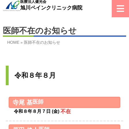
医療法人健光会
旭川ペイン
クリニック
病院
医師不在のお知らせ
HOME
»
医師不在のお知らせ
令和８年８月
医師
寺尾 基
不在
令和８年８月７日 (金)