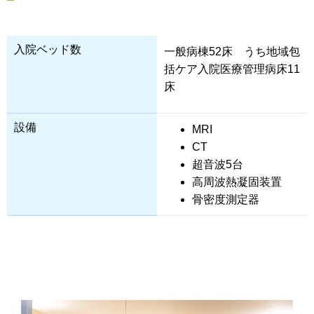
入院ベッド数
一般病棟52床 うち地域包
括ケア入院医療管理病床11
床
設備
MRI
CT
超音波5台
高周波熱凝固装置
骨密度測定器