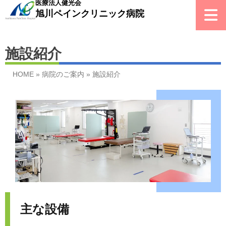
医療法人健光会
旭川ペイン
クリニック
病院
施設紹介
HOME
»
病院のご案内
»
施設紹介
主な設備