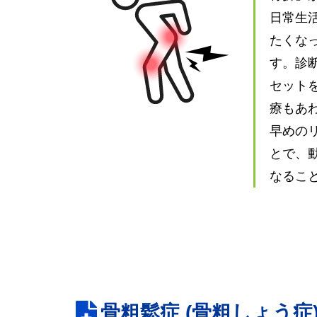
日常生
たくな
す。診
セット
療もあ
早めの
とで、
なるこ
骨粗鬆症
(骨粗しょう症