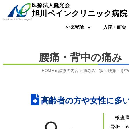
医療法人健光会
旭川ペイン
クリニック
病院
外来受診
入院・面会
腰痛・背中の痛み
HOME
»
診療の内容
»
痛みの症状
»
腰痛・背中
高齢者の方や女性に多
検査
骨折」